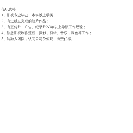
任职资格
1、影视专业毕业，本科以上学历；
2、有过独立完成的短片作品；
3、有宣传片、广告、纪录片2-3年以上导演工作经验；
4、熟悉影视制作流程，摄影，剪辑、音乐，调色等工作；
5、能融入团队，认同公司价值观，有责任感。
上一篇：
制片
下一篇：
客户经理（AM）
以恒心守初心，以创新造未来
无问西东，只给所需
立即咨询
上海市静安区万荣路700号A3-132&134 (大宁中心广场)