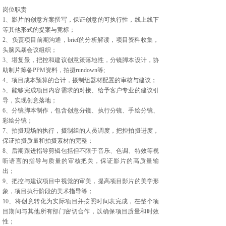
岗位职责
1、影片的创意方案撰写，保证创意的可执行性，线上线下
等其他形式的提案与竞标；
2、负责项目前期沟通，brief的分析解读，项目资料收集，
头脑风暴会议组织；
3、堪复景，把控和建议创意策落地性，分镜脚本设计，协
助制片筹备PPM资料，拍摄rundown等;
4、项目成本预算的合计，摄制组器材配置的审核与建议；
5、能够完成项目内容需求的对接、给予客户专业的建议引
导，实现创意落地；
6、分镜脚本制作，包含创意分镜、执行分镜、手绘分镜、
彩绘分镜；
7、拍摄现场的执行，摄制组的人员调度，把控拍摄进度，
保证拍摄质量和拍摄素材的完整；
8、后期跟进指导剪辑包括但不限于音乐、色调、特效等视
听语言的指导与质量的审核把关，保证影片的高质量输
出；
9、把控与建议项目中视觉的审美，提高项目影片的美学形
象，项目执行阶段的美术指导等；
10、将创意转化为实际项目并按照时间表完成，在整个项
目期间与其他所有部门密切合作，以确保项目质量和时效
性；